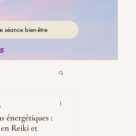
re séance bien-être
ES
e
s énergétiques :
 en Reiki et