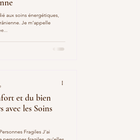
enne
é aux soins énergétiques,
 crânienne. Je m’appelle
e...
e
fort et du bien
s avec les Soins
ersonnes Fragiles J'ai
 personnes fragiles, qu'elles